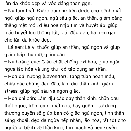
làn da khỏe đẹp và vóc dáng thon gọn.
– Nụ tam thất: Được coi như tiên dược cho bệnh mất
ngủ, giúp ngủ ngon, ngủ sâu giấc, an thần, giảm căng
thẳng mệt mỏi, điều hòa nhịp tim và huyết áp, giúp
máu huyết lưu thông tốt, giải độc gan, hạ men gan,
cho làn da khỏe đẹp.
– Lá sen: Là vị thuốc giúp an thần, ngủ ngon và giúp
giảm hấp thu mỡ, giảm cân.
– Nụ hoàng cúc: Giàu chất chống oxi hóa, giúp ngăn
ngừa lão hóa và ung thư, có tác dụng an thần.
– Hoa oải hương (Lavender): Tăng tuần hoàn máu,
chữa các chứng đau đầu, làm dịu thần kinh, giảm
stress, giúp ngủ sâu và ngon giấc.
– Hoa chi bản: Làm dịu các dây thần kinh, chữa đau
thắt ngực, trầm cảm, mất ngủ, hay quên… sử dụng
thường xuyên sẽ giúp bạn có giấc ngủ ngon, tinh thần
sảng khoái, đẹp da ngừa nếp nhăn, lão hóa, rất tốt cho
người bị bệnh về thần kinh, tim mạch và hen suyễn.