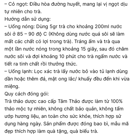
– Cỏ ngọt: Điều hòa đường huyết, mang lại vị ngọt dịu
tự nhiên cho trà.
Hướng dẫn sử dụng:
– Uống nóng: Dùng 5gr trà cho khoảng 200ml nước
sôi ở 85 – 90 độ C (Không dùng nước quá sôi sẽ làm
mất các chất có lợi trong trà). Tráng ấm và trà qua
một lần nước nóng trong khoảng 15 giây, sau đó châm
nước sôi và đợi khoảng 10 phút cho trà ngấm nước và
tiết ra tinh chất rồi thưởng thức.
– Uống lạnh: Lọc xác trà lấy nước bỏ vào tủ lạnh dùng
dần hoặc thêm đá, mật ong lắc/ khuấy đều đến khi vừa
miệng.
Quy cách đóng gói:
Trà thảo dược cao cấp Tâm Thảo được làm từ 100%
thảo mộc tự nhiên, không chất bảo quản, không tẩm
ướp hương liệu, an toàn cho sức khỏe, thích hợp sử
dụng hàng ngày. Sản phẩm được đóng bao bì, mẫu mã
đẹp thích hợp làm quà tặng, quà biếu trà.