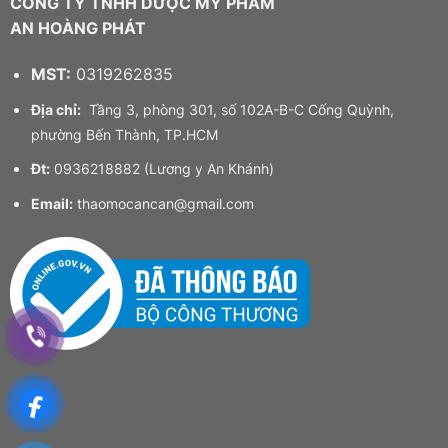
CÔNG TY TNHH DƯỢC MỸ PHẨM
AN HOÀNG PHÁT
MST:
0319262835
Địa chỉ:
Tầng 3, phòng 301, số 102A-B-C Cống Quỳnh,
phường Bến Thành, TP.HCM
Đt:
0936218882 (Lương y An Khánh)
Email:
thaomocancan@gmail.com