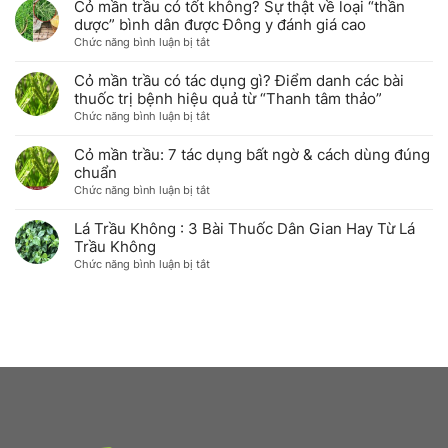
Cỏ mần trầu có tốt không? Sự thật về loại “thần
trầu
nhà
dụng
tại
tươi
dược” bình dân được Đông y đánh giá cao
cỏ
nhà
&
ở
Chức năng bình luận bị tắt
mần
khô
Cỏ
trầu
giữ
mần
với
Cỏ mần trầu có tác dụng gì? Điểm danh các bài
trọn
trầu
sức
thuốc trị bệnh hiệu quả từ “Thanh tâm thảo”
dược
có
khỏe
ở
Chức năng bình luận bị tắt
tính
tốt
&
Cỏ
tại
không?
sắc
mần
Cỏ mần trầu: 7 tác dụng bất ngờ & cách dùng đúng
nhà
Sự
đẹp
trầu
chuẩn
thật
có
ở
Chức năng bình luận bị tắt
về
tác
Cỏ
loại
dụng
mần
Lá Trầu Không : 3 Bài Thuốc Dân Gian Hay Từ Lá
“thần
gì?
trầu:
Trầu Không
dược”
Điểm
7
bình
ở
Chức năng bình luận bị tắt
danh
tác
dân
Lá
các
dụng
được
Trầu
bài
bất
Đông
Không
thuốc
ngờ
y
:
trị
&
đánh
3
bệnh
cách
giá
Bài
hiệu
dùng
cao
Thuốc
quả
đúng
Dân
từ
chuẩn
Gian
“Thanh
Hay
tâm