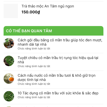
Trà thảo mộc An Tâm ngủ ngon
150.000
₫
CÓ THỂ BẠN QUAN TÂM
Cách gội đầu bằng cỏ mần trầu giúp tóc đen mượt,
nhanh dài tại nhà
ở
Chức năng bình luận bị tắt
Cách
gội
Tuyệt chiêu cỏ mần trầu trị rụng tóc hiệu quả tại
đầu
nhà
bằng
ở
Chức năng bình luận bị tắt
cỏ
Tuyệt
mần
chiêu
Cách nấu nước cỏ mần trầu tươi & khô giữ trọn
trầu
cỏ
dược tính tại nhà
giúp
mần
ở
Chức năng bình luận bị tắt
tóc
trầu
Cách
đen
trị
nấu
10 Tác dụng cỏ mần trầu với sức khỏe & sắc đẹp
mượt,
rụng
nước
nhanh
ở
Chức năng bình luận bị tắt
tóc
cỏ
dài
10
hiệu
mần
tại
Tác
quả