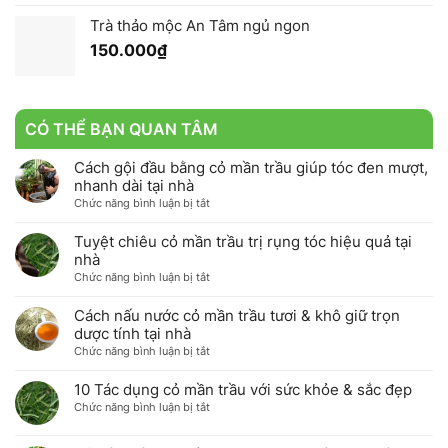
Trà thảo mộc An Tâm ngủ ngon
150.000
₫
CÓ THỂ BẠN QUAN TÂM
Cách gội đầu bằng cỏ mần trầu giúp tóc đen mượt,
nhanh dài tại nhà
ở
Chức năng bình luận bị tắt
Cách
gội
Tuyệt chiêu cỏ mần trầu trị rụng tóc hiệu quả tại
đầu
nhà
bằng
ở
Chức năng bình luận bị tắt
cỏ
Tuyệt
mần
chiêu
Cách nấu nước cỏ mần trầu tươi & khô giữ trọn
trầu
cỏ
dược tính tại nhà
giúp
mần
ở
Chức năng bình luận bị tắt
tóc
trầu
Cách
đen
trị
nấu
10 Tác dụng cỏ mần trầu với sức khỏe & sắc đẹp
mượt,
rụng
nước
nhanh
ở
Chức năng bình luận bị tắt
tóc
cỏ
dài
10
hiệu
mần
tại
Tác
quả