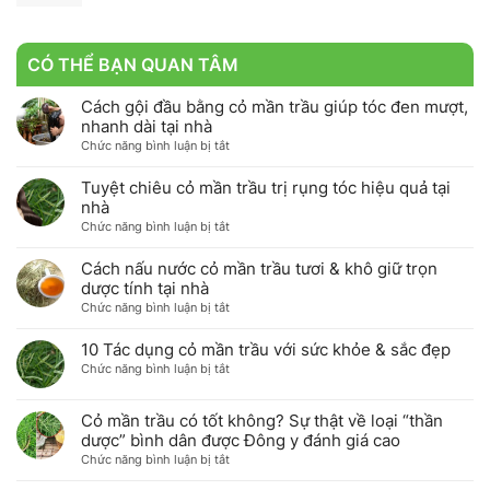
CÓ THỂ BẠN QUAN TÂM
Cách gội đầu bằng cỏ mần trầu giúp tóc đen mượt,
nhanh dài tại nhà
ở
Chức năng bình luận bị tắt
Cách
gội
Tuyệt chiêu cỏ mần trầu trị rụng tóc hiệu quả tại
đầu
nhà
bằng
ở
Chức năng bình luận bị tắt
cỏ
Tuyệt
mần
chiêu
Cách nấu nước cỏ mần trầu tươi & khô giữ trọn
trầu
cỏ
dược tính tại nhà
giúp
mần
ở
Chức năng bình luận bị tắt
tóc
trầu
Cách
đen
trị
nấu
10 Tác dụng cỏ mần trầu với sức khỏe & sắc đẹp
mượt,
rụng
nước
nhanh
ở
Chức năng bình luận bị tắt
tóc
cỏ
dài
10
hiệu
mần
tại
Tác
quả
Cỏ mần trầu có tốt không? Sự thật về loại “thần
trầu
nhà
dụng
tại
tươi
dược” bình dân được Đông y đánh giá cao
cỏ
nhà
&
ở
Chức năng bình luận bị tắt
mần
khô
Cỏ
trầu