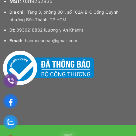
MST:
0319262835
Địa chỉ:
Tầng 3, phòng 301, số 102A-B-C Cống Quỳnh,
phường Bến Thành, TP.HCM
Đt:
0936218882 (Lương y An Khánh)
Email:
thaomocancan@gmail.com