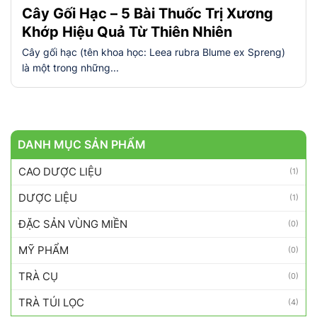
Cây Gối Hạc – 5 Bài Thuốc Trị Xương
Khớp Hiệu Quả Từ Thiên Nhiên
Cây gối hạc (tên khoa học: Leea rubra Blume ex Spreng)
là một trong những...
DANH MỤC SẢN PHẨM
CAO DƯỢC LIỆU
(1)
DƯỢC LIỆU
(1)
ĐẶC SẢN VÙNG MIỀN
(0)
MỸ PHẨM
(0)
TRÀ CỤ
(0)
TRÀ TÚI LỌC
(4)