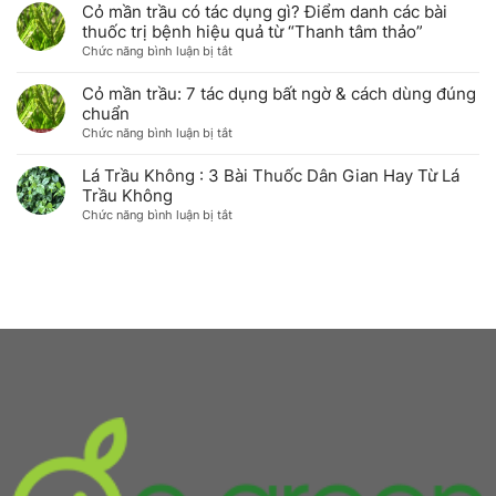
giữ
mần
với
Cỏ mần trầu có tác dụng gì? Điểm danh các bài
trọn
trầu
sức
thuốc trị bệnh hiệu quả từ “Thanh tâm thảo”
dược
có
khỏe
ở
Chức năng bình luận bị tắt
tính
tốt
&
Cỏ
tại
không?
sắc
mần
Cỏ mần trầu: 7 tác dụng bất ngờ & cách dùng đúng
nhà
Sự
đẹp
trầu
chuẩn
thật
có
ở
Chức năng bình luận bị tắt
về
tác
Cỏ
loại
dụng
mần
Lá Trầu Không : 3 Bài Thuốc Dân Gian Hay Từ Lá
“thần
gì?
trầu:
Trầu Không
dược”
Điểm
7
bình
ở
Chức năng bình luận bị tắt
danh
tác
dân
Lá
các
dụng
được
Trầu
bài
bất
Đông
Không
thuốc
ngờ
y
:
trị
&
đánh
3
bệnh
cách
giá
Bài
hiệu
dùng
cao
Thuốc
quả
đúng
Dân
từ
chuẩn
Gian
“Thanh
Hay
tâm
Từ
thảo”
Lá
Trầu
Không