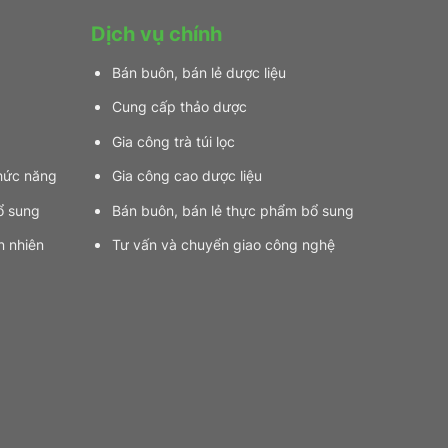
Gian
“Thanh
Hay
tâm
Dịch vụ chính
Từ
thảo”
Lá
Bán buôn, bán lẻ dược liệu
Trầu
Không
Cung cấp thảo dược
Gia công trà túi lọc
hức năng
Gia công cao dược liệu
ổ sung
Bán buôn, bán lẻ thực phẩm bổ sung
n nhiên
Tư vấn và chuyển giao công nghệ