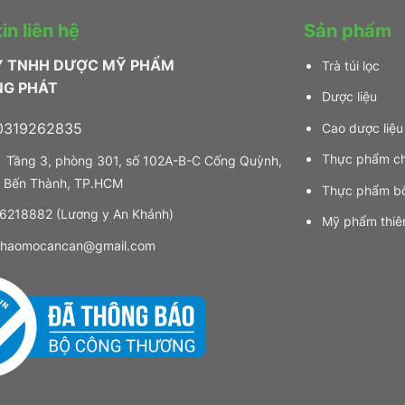
in liên hệ
Sản phẩm
Y TNHH DƯỢC MỸ PHẨM
Trà túi lọc
NG PHÁT
Dược liệu
319262835
Cao dược liệu
Thực phẩm c
Tầng 3, phòng 301, số 102A-B-C Cống Quỳnh,
 Bến Thành, TP.HCM
Thực phẩm b
218882 (Lương y An Khánh)
Mỹ phẩm thiê
haomocancan@gmail.com