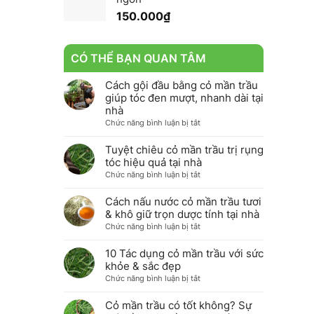
150.000
₫
CÓ THỂ BẠN QUAN TÂM
Cách gội đầu bằng cỏ mần trầu
giúp tóc đen mượt, nhanh dài tại
nhà
ở
Chức năng bình luận bị tắt
Cách
gội
Tuyệt chiêu cỏ mần trầu trị rụng
đầu
tóc hiệu quả tại nhà
bằng
ở
Chức năng bình luận bị tắt
cỏ
Tuyệt
mần
chiêu
Cách nấu nước cỏ mần trầu tươi
trầu
cỏ
& khô giữ trọn dược tính tại nhà
giúp
mần
ở
Chức năng bình luận bị tắt
tóc
trầu
Cách
đen
trị
nấu
10 Tác dụng cỏ mần trầu với sức
mượt,
rụng
nước
khỏe & sắc đẹp
nhanh
tóc
cỏ
dài
ở
Chức năng bình luận bị tắt
hiệu
mần
tại
10
quả
trầu
nhà
Tác
Cỏ mần trầu có tốt không? Sự
tại
tươi
dụng