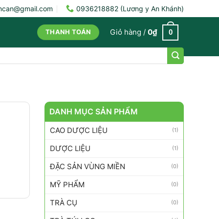
ncan@gmail.com
0936218882 (Lương y An Khánh)
Giỏ hàng /
0
₫
0
THANH TOÁN
DANH MỤC SẢN PHẨM
CAO DƯỢC LIỆU
(1)
DƯỢC LIỆU
(1)
ĐẶC SẢN VÙNG MIỀN
(0)
MỸ PHẨM
(0)
TRÀ CỤ
(0)