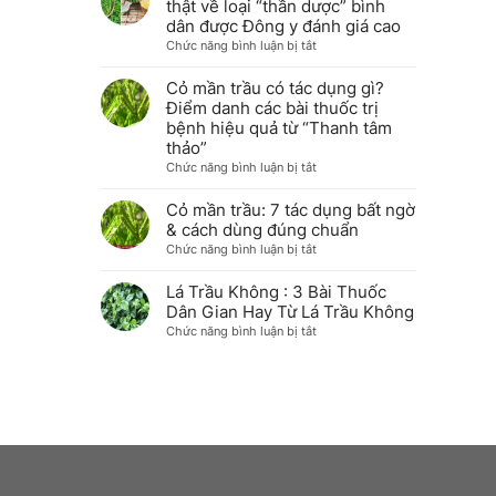
thật về loại “thần dược” bình
nhà
&
cỏ
dân được Đông y đánh giá cao
khô
mần
ở
Chức năng bình luận bị tắt
giữ
trầu
Cỏ
trọn
với
mần
Cỏ mần trầu có tác dụng gì?
dược
sức
trầu
Điểm danh các bài thuốc trị
tính
khỏe
có
tại
bệnh hiệu quả từ “Thanh tâm
&
tốt
nhà
thảo”
sắc
không?
ở
Chức năng bình luận bị tắt
đẹp
Sự
Cỏ
thật
mần
Cỏ mần trầu: 7 tác dụng bất ngờ
về
trầu
& cách dùng đúng chuẩn
loại
có
ở
Chức năng bình luận bị tắt
“thần
tác
Cỏ
dược”
dụng
mần
Lá Trầu Không : 3 Bài Thuốc
bình
gì?
trầu:
dân
Dân Gian Hay Từ Lá Trầu Không
Điểm
7
được
ở
Chức năng bình luận bị tắt
danh
tác
Đông
Lá
các
dụng
y
Trầu
bài
bất
đánh
Không
thuốc
ngờ
giá
:
trị
&
cao
3
bệnh
cách
Bài
hiệu
dùng
Thuốc
quả
đúng
Dân
từ
chuẩn