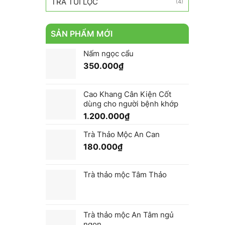
TRÀ TÚI LỌC
(4)
SẢN PHẨM MỚI
Nấm ngọc cẩu
350.000
₫
Cao Khang Cân Kiện Cốt
dùng cho người bệnh khớp
1.200.000
₫
Trà Thảo Mộc An Can
180.000
₫
Trà thảo mộc Tâm Thảo
Trà thảo mộc An Tâm ngủ
ngon