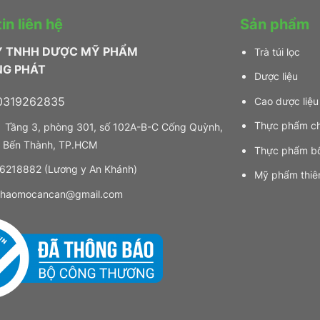
in liên hệ
Sản phẩm
Y TNHH DƯỢC MỸ PHẨM
Trà túi lọc
NG PHÁT
Dược liệu
319262835
Cao dược liệu
Thực phẩm c
Tầng 3, phòng 301, số 102A-B-C Cống Quỳnh,
 Bến Thành, TP.HCM
Thực phẩm b
218882 (Lương y An Khánh)
Mỹ phẩm thiê
haomocancan@gmail.com