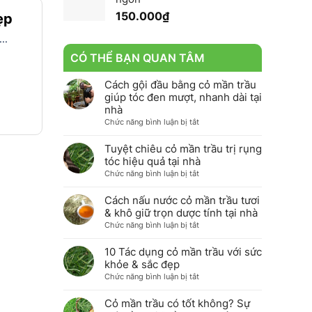
150.000
₫
ẹp
..
CÓ THỂ BẠN QUAN TÂM
Cách gội đầu bằng cỏ mần trầu
giúp tóc đen mượt, nhanh dài tại
nhà
ở
Chức năng bình luận bị tắt
Cách
gội
Tuyệt chiêu cỏ mần trầu trị rụng
đầu
tóc hiệu quả tại nhà
bằng
ở
Chức năng bình luận bị tắt
cỏ
Tuyệt
mần
chiêu
Cách nấu nước cỏ mần trầu tươi
trầu
cỏ
& khô giữ trọn dược tính tại nhà
giúp
mần
ở
Chức năng bình luận bị tắt
tóc
trầu
Cách
đen
trị
nấu
10 Tác dụng cỏ mần trầu với sức
mượt,
rụng
nước
khỏe & sắc đẹp
nhanh
tóc
cỏ
dài
ở
Chức năng bình luận bị tắt
hiệu
mần
tại
10
quả
trầu
nhà
Tác
Cỏ mần trầu có tốt không? Sự
tại
tươi
dụng