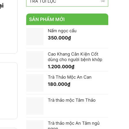
TRÀ TÚI LỌC
(4)
ại
SẢN PHẨM MỚI
Nấm ngọc cẩu
350.000
₫
Cao Khang Cân Kiện Cốt
dùng cho người bệnh khớp
1.200.000
₫
Trà Thảo Mộc An Can
180.000
₫
.
Trà thảo mộc Tâm Thảo
Trà thảo mộc An Tâm ngủ
ngon