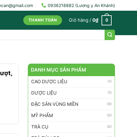
ncan@gmail.com
0936218882 (Lương y An Khánh)
Giỏ hàng /
0
₫
0
THANH TOÁN
DANH MỤC SẢN PHẨM
ượt,
CAO DƯỢC LIỆU
(1)
DƯỢC LIỆU
(1)
ĐẶC SẢN VÙNG MIỀN
(0)
MỸ PHẨM
(0)
TRÀ CỤ
(0)