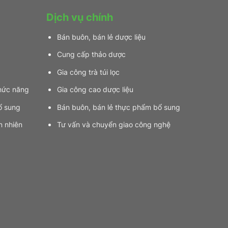
Gian
“Thanh
Hay
tâm
Dịch vụ chính
Từ
thảo”
Lá
Bán buôn, bán lẻ dược liệu
Trầu
Không
Cung cấp thảo dược
Gia công trà túi lọc
hức năng
Gia công cao dược liệu
ổ sung
Bán buôn, bán lẻ thực phẩm bổ sung
n nhiên
Tư vấn và chuyển giao công nghệ