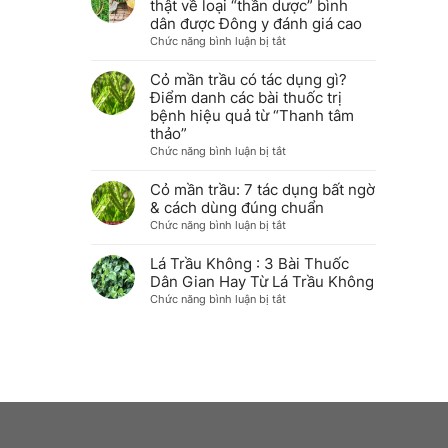
thật về loại “thần dược” bình
nhà
&
cỏ
dân được Đông y đánh giá cao
khô
mần
ở
Chức năng bình luận bị tắt
giữ
trầu
Cỏ
trọn
với
mần
Cỏ mần trầu có tác dụng gì?
dược
sức
trầu
Điểm danh các bài thuốc trị
tính
khỏe
có
tại
bệnh hiệu quả từ “Thanh tâm
&
tốt
nhà
thảo”
sắc
không?
ở
Chức năng bình luận bị tắt
đẹp
Sự
Cỏ
thật
mần
Cỏ mần trầu: 7 tác dụng bất ngờ
về
trầu
& cách dùng đúng chuẩn
loại
có
ở
Chức năng bình luận bị tắt
“thần
tác
Cỏ
dược”
dụng
mần
Lá Trầu Không : 3 Bài Thuốc
bình
gì?
trầu:
dân
Dân Gian Hay Từ Lá Trầu Không
Điểm
7
được
ở
Chức năng bình luận bị tắt
danh
tác
Đông
Lá
các
dụng
y
Trầu
bài
bất
đánh
Không
thuốc
ngờ
giá
:
trị
&
cao
3
bệnh
cách
Bài
hiệu
dùng
Thuốc
quả
đúng
Dân
từ
chuẩn