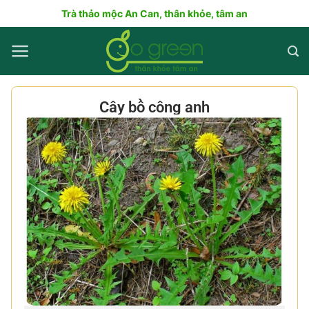
Trà thảo mộc An Can, thân khỏe, tâm an
Cây bồ công anh