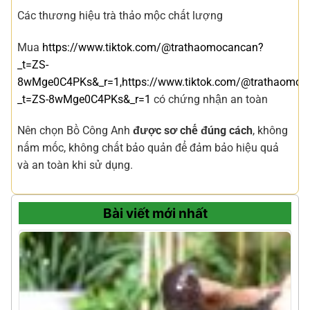
Các thương hiệu trà thảo mộc chất lượng
Mua
https://www.tiktok.com/@trathaomocancan?
_t=ZS-
8wMge0C4PKs&_r=1,
https://www.tiktok.com/@trathaomoc
_t=ZS-8wMge0C4PKs&_r=1
có chứng nhận an toàn
Nên chọn Bồ Công Anh
được sơ chế đúng cách
, không
nấm mốc, không chất bảo quản để đảm bảo hiệu quả
và an toàn khi sử dụng.
Bài viết mới nhất