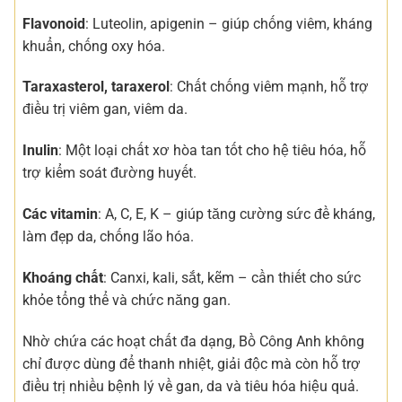
Flavonoid
: Luteolin, apigenin – giúp chống viêm, kháng
khuẩn, chống oxy hóa.
Taraxasterol, taraxerol
: Chất chống viêm mạnh, hỗ trợ
điều trị viêm gan, viêm da.
Inulin
: Một loại chất xơ hòa tan tốt cho hệ tiêu hóa, hỗ
trợ kiểm soát đường huyết.
Các vitamin
: A, C, E, K – giúp tăng cường sức đề kháng,
làm đẹp da, chống lão hóa.
Khoáng chất
: Canxi, kali, sắt, kẽm – cần thiết cho sức
khỏe tổng thể và chức năng gan.
Nhờ chứa các hoạt chất đa dạng, Bồ Công Anh không
chỉ được dùng để thanh nhiệt, giải độc mà còn hỗ trợ
điều trị nhiều bệnh lý về gan, da và tiêu hóa hiệu quả.