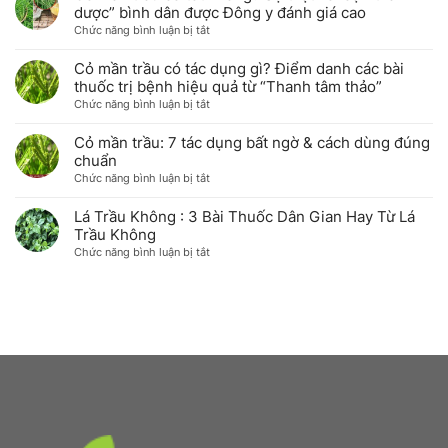
tại
tươi
dược” bình dân được Đông y đánh giá cao
cỏ
nhà
&
ở
Chức năng bình luận bị tắt
mần
khô
Cỏ
trầu
giữ
mần
với
Cỏ mần trầu có tác dụng gì? Điểm danh các bài
trọn
trầu
sức
thuốc trị bệnh hiệu quả từ “Thanh tâm thảo”
dược
có
khỏe
ở
Chức năng bình luận bị tắt
tính
tốt
&
Cỏ
tại
không?
sắc
mần
Cỏ mần trầu: 7 tác dụng bất ngờ & cách dùng đúng
nhà
Sự
đẹp
trầu
chuẩn
thật
có
ở
Chức năng bình luận bị tắt
về
tác
Cỏ
loại
dụng
mần
Lá Trầu Không : 3 Bài Thuốc Dân Gian Hay Từ Lá
“thần
gì?
trầu:
Trầu Không
dược”
Điểm
7
bình
ở
Chức năng bình luận bị tắt
danh
tác
dân
Lá
các
dụng
được
Trầu
bài
bất
Đông
Không
thuốc
ngờ
y
:
trị
&
đánh
3
bệnh
cách
giá
Bài
hiệu
dùng
cao
Thuốc
quả
đúng
Dân
từ
chuẩn
Gian
“Thanh
Hay
tâm
Từ
thảo”